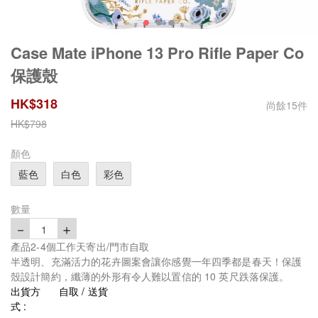
Case Mate iPhone 13 Pro Rifle Paper Co
保護殼
HK$
318
尚餘
15
件
HK$
798
顏色
藍色
白色
彩色
數量
－
＋
1
產品2-4個工作天寄出/門市自取
半透明、充滿活力的花卉圖案會讓你感覺一年四季都是春天！保護
殼設計簡約，纖薄的外形有令人難以置信的 10 英尺跌落保護。
出貨方
自取 / 送貨
式 :