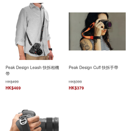
Peak Design Leash 快拆相機
Peak Design Cuff 快拆手帶
帶
HK$
499
HK$
399
HK$
469
HK$
379