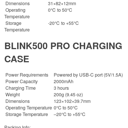
Dimensions
31×82×12mm
Operating
0℃ to 50℃
Temperature
Storage
-20℃ to +55℃
Temperature
BLINK500 PRO CHARGING
CASE
Power Requirements
Powered by USB-C port (5V/1.5A)
Power Capacity
2000mAh
Charging Time
3 hours
Weight
200g (9.45 oz)
Dimensions
123×102×39.7mm
Operating Temperature
0°C to 50°C
Storage Temperature
–20°C to +55°C
Packing Info: