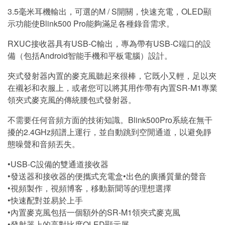
3.5毫米耳機輸出，可選的M / S開關，快速充電，OLED顯
示功能使Blink500 Pro能夠滿足各種錄音需求。
RXUC接收器具有USB-C輸出，專為帶有USB-C端口的設
備（包括Android智能手機和平板電腦）設計。
夾式發射器內置的麥克風聽起來很棒，它既小又輕，足以夾
在襯衫和衣服上，或者您可以將其用作帶有內置SR-M1專業
領夾式麥克風的傳統腰包式發射器。
不需要任何音頻方面的技術知識。Blink500Pro系統在無干
擾的2.4GHz頻譜上運行，並自動跳到空閒通道，以避免靜
態噪聲和音頻丟失。
•USB-C設備的雙通道接收器
•發送器和接收器的便攜式充電盒•出色的廣播質量的聲音
•視頻製作，視頻博客，移動新聞等的理想選擇
•快速配對並易於上手
•內置麥克風包括一個額外的SR-M1領夾式麥克風
•發射器上的高對比度OLED顯示屏