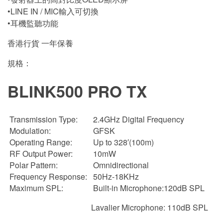
•LINE IN / MIC輸入可切換
•耳機監聽功能
香港行貨 一年保養
規格：
BLINK500 PRO TX
Transmission Type:
2.4GHz Digital Frequency
Modulation:
GFSK
Operating Range:
Up to 328′(100m)
RF Output Power:
10mW
Polar Pattern:
Omnidirectional
Frequency Response:
50Hz-18KHz
Maximum SPL:
Built-in Microphone:120dB SPL
Lavalier Microphone: 110dB SPL