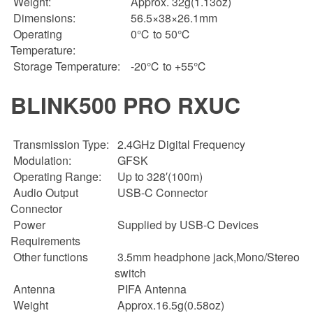
Weight:
Approx. 32g(1.13oz)
Dimensions:
56.5×38×26.1mm
Operating
0℃ to 50℃
Temperature:
Storage Temperature:
-20℃ to +55℃
BLINK500 PRO RXUC
Transmission Type:
2.4GHz Digital Frequency
Modulation:
GFSK
Operating Range:
Up to 328′(100m)
Audio Output
USB-C Connector
Connector
Power
Supplied by USB-C Devices
Requirements
Other functions
3.5mm headphone jack,Mono/Stereo
switch
Antenna
PIFA Antenna
Weight
Approx.16.5g(0.58oz)