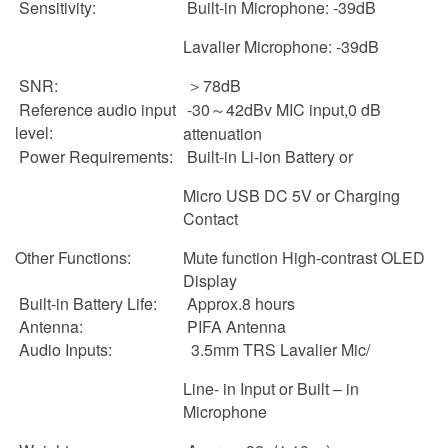
Sensitivity:
Built-in Microphone: -39dB
Lavalier Microphone: -39dB
SNR:
＞78dB
Reference audio input
-30～42dBv MIC input,0 dB
level:
attenuation
Power Requirements:
Built-in Li-ion Battery or
Micro USB DC 5V or Charging
Contact
Other Functions:
Mute function High-contrast OLED
Display
Built-in Battery Life:
Approx.8 hours
Antenna:
PIFA Antenna
Audio Inputs:
3.5mm TRS Lavalier Mic/
Line- in Input or Built – in
Microphone