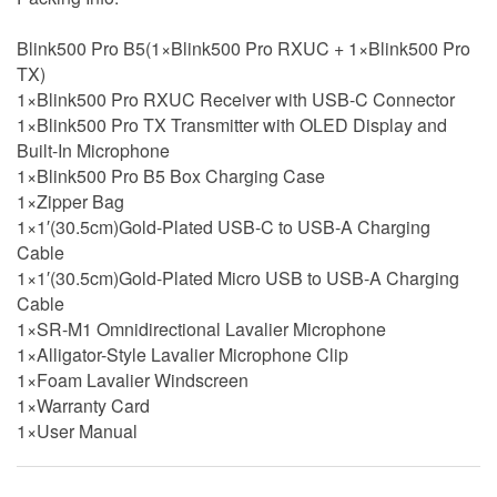
Blink500 Pro B5(1×Blink500 Pro RXUC + 1×Blink500 Pro
TX)
1×Blink500 Pro RXUC Receiver with USB-C Connector
1×Blink500 Pro TX Transmitter with OLED Display and
Built-In Microphone
1×Blink500 Pro B5 Box Charging Case
1×Zipper Bag
1×1′(30.5cm)Gold-Plated USB-C to USB-A Charging
Cable
1×1′(30.5cm)Gold-Plated Micro USB to USB-A Charging
Cable
1×SR-M1 Omnidirectional Lavalier Microphone
1×Alligator-Style Lavalier Microphone Clip
1×Foam Lavalier Windscreen
1×Warranty Card
1×User Manual