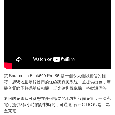
該 Saramonic Blink500 Pro B5 是一個令人難以置信的輕
巧，超緊湊且易於使用的無線麥克風系統，並提供出色，廣
播音質給予數碼單反相機，反光鏡和攝像機，移動設備等。
隨附的充電盒可讓您在任何需要的地方對設備充電，一次充
電可提供8個小時的錄製時間，可通過Type-C DC 5v端口為
盒充電。