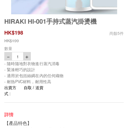
HIRAKI HI-001手持式蒸汽掛燙機
HK$
198
尚餘
5
件
HK$
199
數量
－
＋
1
- 隨時隨地對衣物進行蒸汽消毒
- 緊湊輕巧的設計
- 適用於包括絲綢在內的任何織物
- 耐熱PVC材料，耐用性高
出貨方
自取 / 送貨
式 :
詳情
【產品特色】