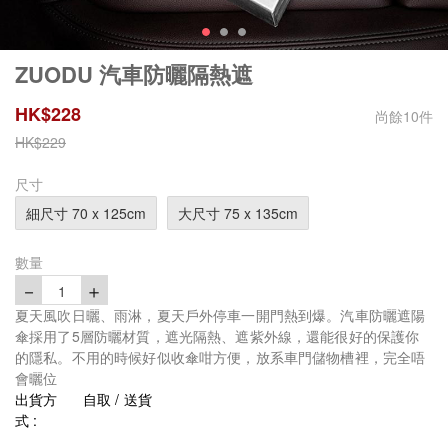
ZUODU 汽車防曬隔熱遮
HK$
228
尚餘
10
件
HK$
229
尺寸
細尺寸 70 x 125cm
大尺寸 75 x 135cm
數量
－
＋
1
夏天風吹日曬、雨淋，夏天戶外停車一開門熱到爆。汽車防曬遮陽
傘採用了5層防曬材質，遮光隔熱、遮紫外線，還能很好的保護你
的隱私。不用的時候好似收傘咁方便，放系車門儲物槽裡，完全唔
會曬位
出貨方
自取 / 送貨
式 :