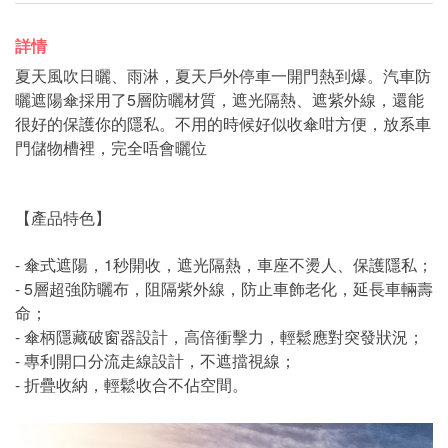
詳情
夏天風吹日曬、雨淋，夏天戶外停車一開門熱到爆。汽車防
曬遮陽傘採用了5層防曬材質，遮光隔熱、遮紫外線，還能
很好的保護你的隱私。不用的時候好似收傘咁方便，放系車
門儲物槽裡，完全唔會曬位
【產品特色】
- 傘式遮陽，1秒開收，遮光隔熱，車座不燙人、保護隱私；
- 5層超強防曬布，阻隔紫外線，防止車飾老化，延長車輛壽
命；
- 傘柄隱藏破窗器設計，高倍衝擊力，輕鬆應對突發狀況；
- 專利開口分流走線設計，不遮擋視線；
- 折疊收納，輕鬆收合不佔空間。