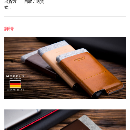
出貨方
自取 / 送貨
式 :
詳情