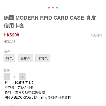
德國 MODERN RFID CARD CASE 真皮
信用卡套
HK$
298
尚餘
5
件
HK$
328
顏色
啡色
深啡色
卡其色
數量
－
＋
1
-尺寸: 10.5*6.7*1.5
-可存放1-7張信用卡
-物料：真皮及航空鋁製金屬
-RFID BLOCKING，防止他人盜取信用卡資料