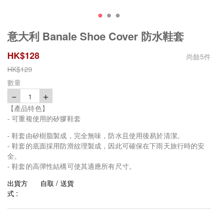
意大利 Banale Shoe Cover 防水鞋套
HK$
128
尚餘
5
件
HK$
129
數量
－
＋
1
【產品特色】
- 可重複使用的矽膠鞋套
- 鞋套由矽樹脂製成，完全無味，防水且使用後易於清潔。
- 鞋套的底面採用防滑紋理製成，因此可確保在下雨天旅行時的安
全。
- 鞋套的高彈性結構可使其適應所有尺寸。
出貨方
自取 / 送貨
式 :