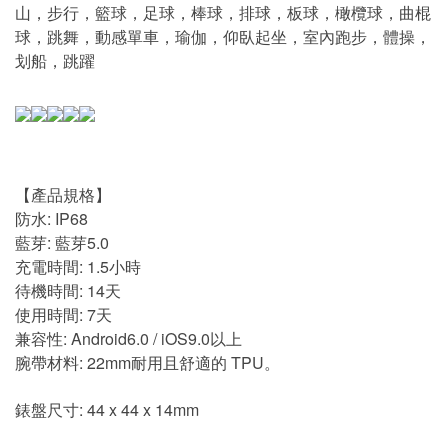
山，步行，籃球，足球，棒球，排球，板球，橄欖球，曲棍
球，跳舞，動感單車，瑜伽，仰臥起坐，室內跑步，體操，
划船，跳躍
【產品規格】
防水: IP68
藍芽: 藍芽5.0
充電時間: 1.5小時
待機時間: 14天
使用時間: 7天
兼容性: Android6.0 / iOS9.0以上
腕帶材料: 22mm耐用且舒適的 TPU。
錶盤尺寸: 44 x 44 x 14mm