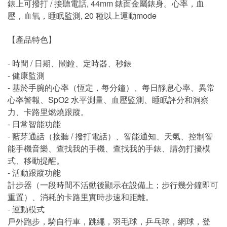
錶上可撥打 / 接聽電話, 44mm 錶面金屬錶身。心率，血
壓，血氧，睡眠監測, 20 種以上運動mode
【產品特色】
- 時間 / 日期、鬧鐘、定時器、秒錶
- 健康監測
- 基於手腕的心率（恆定，每分鐘）、每日靜息心率、異常
心率警報、SpO2 水平測量、血壓監測、睡眠評分和洞察
力、卡路里燃燒跟蹤。
- 日常智能功能
- 藍芽通話（接聽 / 撥打電話）、智能通知、天氣、控制智
能手機音樂、查找我的手機、查找我的手錶、請勿打擾模
式、移動提醒。
- 活動跟蹤功能
計步器（一段時間不活動後顯示在設備上；步行幾分鐘即可
重置）、消耗的卡路里實時步速和距離。
- 運動模式
戶外跑步，騎自行車，跳繩，羽毛球，乒乓球，網球，登