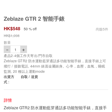
Zeblaze GTR 2 智能手錶
HK$
548
50 % off
尚餘
5
件
HK$
1,098
數量
－
＋
1
產品2-4個工作天寄出/門市自取
Zeblaze GTR2 防水運動藍芽通話多功能智能手錶，直接手錶上可
撥打 / 接聽電話, 44mm 錶面金屬錶身。心率，血壓，血氧，睡眠
監測, 20 種以上運動mode
出貨方
自取 / 送貨
式 :
詳情
Zeblaze GTR2 防水運動藍芽通話多功能智能手錶，直接手