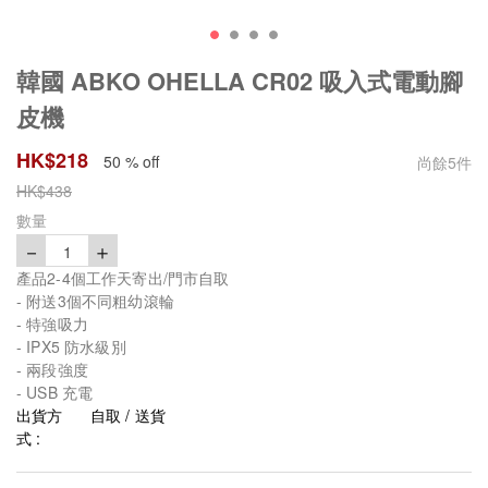
韓國 ABKO OHELLA CR02 吸入式電動腳
皮機
HK$
218
50 % off
尚餘
5
件
HK$
438
數量
－
＋
1
產品2-4個工作天寄出/門市自取
- 附送3個不同粗幼滾輪
- 特強吸力
- IPX5 防水級別
- 兩段強度
- USB 充電
出貨方
自取 / 送貨
式 :