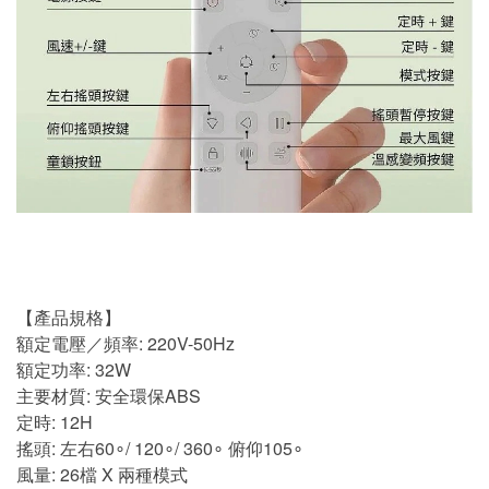
【產品規格】
額定電壓／頻率: 220V-50Hz
額定功率: 32W
主要材質: 安全環保ABS
定時: 12H
搖頭: 左右60∘/ 120∘/ 360∘ 俯仰105∘
風量: 26檔 X 兩種模式