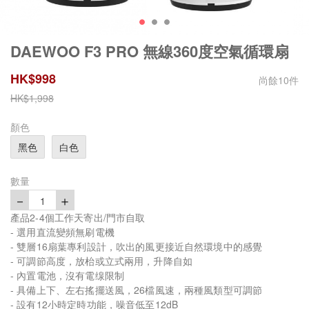
DAEWOO F3 PRO 無線360度空氣循環扇
HK$
998
尚餘
10
件
HK$
1,998
顏色
黑色
白色
數量
－
＋
1
產品2-4個工作天寄出/門市自取
- 選用直流變頻無刷電機
- 雙層16扇葉專利設計，吹出的風更接近自然環境中的感覺
- 可調節高度，放枱或立式兩用，升降自如
- 內置電池，沒有電缐限制
- 具備上下、左右搖擺送風，26檔風速，兩種風類型可調節
- 設有12小時定時功能，噪音低至12dB