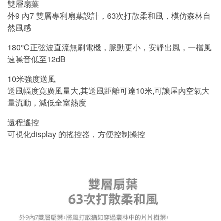
雙層扇葉
外9 內7 雙層專利扇葉設計，63次打散柔和風，模仿森林自
然風感
180℃正弦波直流無刷電機，脈動更小，安靜出風，一檔風
速噪音低至12dB
10米強度送風
送風幅度寛廣風量大,其送風距離可達10米,可讓屋內空氣大
量流動，減低全室熱度
遠程遙控
可視化display 的搖控器，方便控制操控