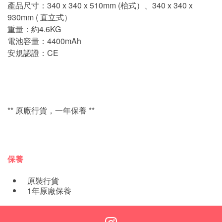
產品尺寸：340 x 340 x 510mm (枱式）、340 x 340 x
930mm ( 直立式）
重量：約4.6KG
電池容量：4400mAh
安規認證：CE
** 原廠行貨，一年保養 **
保養
原裝行貨
1年原廠保養