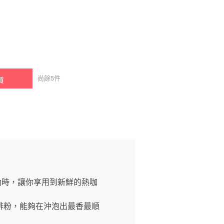
尚餘
5
件
買
活動時，讓你享用到新鮮的熱咖
啡粉，能夠在沖泡出最香最順