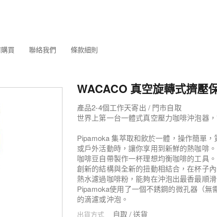
何購買
聯絡我們
條款細則
WACACO 真空旋轉式擠壓
產品2-4個工作天寄出 / 門市自取
世界上第一台一體式真空壓力咖啡沖泡器，
Pipamoka 集萃取和飲於一體，操作簡
或戶外活動時，讓你享用到新鮮的熱咖啡。Pipa
咖啡豆自帶製作一杯理想均衡咖啡的工具。
創新的結構與全新的扭動相結合，在杯子內
熱水濾過咖啡粉，能夠在沖泡出最香最順滑
Pipamoka使用了一個不銹鋼的微孔器
的滴濾或沖泡。
自取 / 送貨
出貨方式