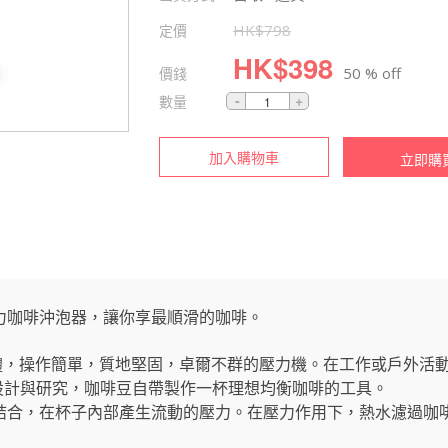
定價
HK$
798
HK$
398
價錢
50 % off
數量
加入購物車
立即購
力咖啡沖泡器，讓你享最順滑的咖啡。
飲於一體，操作簡單，質地堅固，卓爾不群的壓力機。在工作或戶外
caco 設計與研究，咖啡豆自帶製作一杯理想均衡咖啡的工具。
結合，在杯子內部產生流動的壓力。在壓力作用下，熱水濾過咖