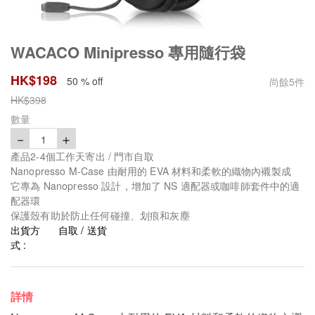
WACACO Minipresso 專用隨行袋
HK$
198
50 % off
尚餘
5
件
HK$
398
數量
－
＋
1
產品2-4個工作天寄出 / 門市自取
Nanopresso M-Case 由耐用的 EVA 材料和柔軟的織物內襯製成
它專為 Nanopresso 設計，增加了 NS 適配器或咖啡師套件中的適
配器環
保護殼有助於防止任何碰撞、划痕和灰塵
出貨方
自取 / 送貨
式 :
詳情