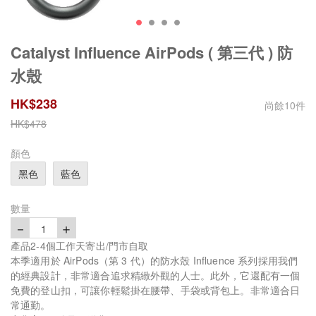
Catalyst Influence AirPods ( 第三代 ) 防
水殼
HK$
238
尚餘
10
件
HK$
478
顏色
黑色
藍色
數量
－
＋
1
產品2-4個工作天寄出/門市自取
本季適用於 AirPods（第 3 代）的防水殼 Influence 系列採用我們
的經典設計，非常適合追求精緻外觀的人士。此外，它還配有一個
免費的登山扣，可讓你輕鬆掛在腰帶、手袋或背包上。非常適合日
常通勤。