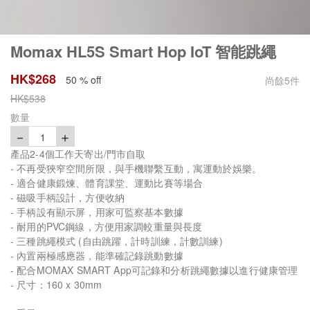
Momax HL5S Smart Hop IoT 智能跳繩
HK$
268
50 % off
尚餘
5
件
HK$
538
數量
－
＋
1
產品2-4個工作天寄出/門市自取
- 不再受狹窄空間所限，與手機聯繫互動，寓運動於娛樂。
- 適合健康鍛煉、體育課堂、運動比賽等場合
- 磁吸手柄設計，方便收納
- 手柄設有顯示屏，用家可監察基本數據
- 耐用的PVC鋼線，方便用家調較重量與長度
- 三種跳繩模式 (自由跳躍，計時訓練，計數訓練)
- 內置兩極感應器，能準確記錄跳動數據
- 配合MOMAX SMART App可記錄和分析跳繩數據以進行健康管理
- 尺寸：160 x 30mm