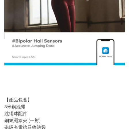
【產品包含】
3米鋼絲繩
跳繩球配件
鋼絲繩線夾 (一對)
磁吸充電線及收納袋