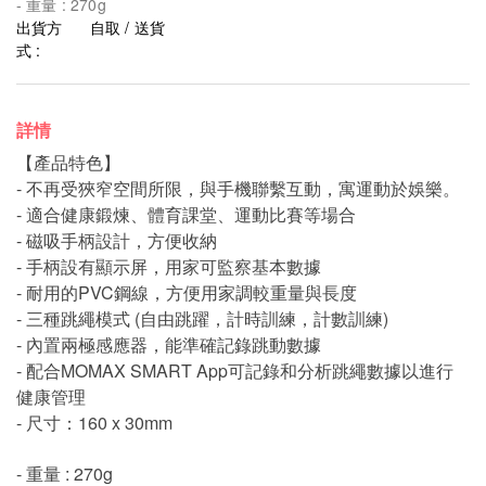
- 重量 : 270g
出貨方
自取 / 送貨
式 :
詳情
【產品特色】
- 不再受狹窄空間所限，與手機聯繫互動，寓運動於娛樂。
- 適合健康鍛煉、體育課堂、運動比賽等場合
- 磁吸手柄設計，方便收納
- 手柄設有顯示屏，用家可監察基本數據
- 耐用的PVC鋼線，方便用家調較重量與長度
- 三種跳繩模式 (自由跳躍，計時訓練，計數訓練)
- 內置兩極感應器，能準確記錄跳動數據
- 配合MOMAX SMART App可記錄和分析跳繩數據以進行
健康管理
- 尺寸：160 x 30mm
- 重量 : 270g