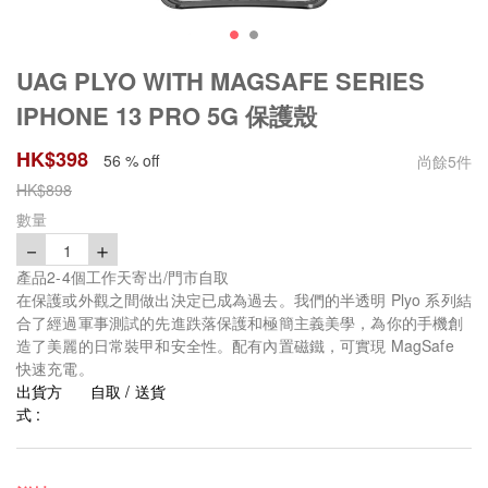
UAG PLYO WITH MAGSAFE SERIES
IPHONE 13 PRO 5G 保護殼
HK$
398
56 % off
尚餘
5
件
HK$
898
數量
－
＋
1
產品2-4個工作天寄出/門市自取
在保護或外觀之間做出決定已成為過去。我們的半透明 Plyo 系列結
合了經過軍事測試的先進跌落保護和極簡主義美學，為你的手機創
造了美麗的日常裝甲和安全性。配有內置磁鐵，可實現 MagSafe
快速充電。
出貨方
自取 / 送貨
式 :