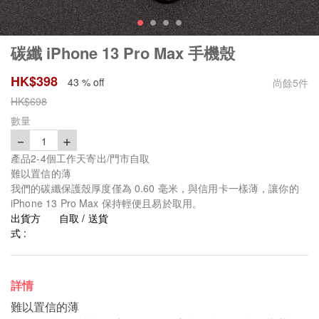
碳纖 iPhone 13 Pro Max 手機殼
HK$
398
43 % off
尚餘
5
件
HK$
698
數量
－
＋
1
產品2-4個工作天寄出/門市自取
難以置信的薄
我們的碳纖保護殼厚度僅為 0.60 毫米，與信用卡一樣薄，讓你的
iPhone 13 Pro Max 保持輕便且易於取用。
出貨方
自取 / 送貨
式 :
詳情
難以置信的薄