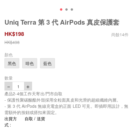
Uniq Terra 第 3 代 AirPods 真皮保護套
HK$
198
尚餘
14
件
HK$
498
顏色
黑色
啡色
藍色
數量
－
＋
1
產品2-4個工作天寄出/門市自取
- 保護性聚碳酸酯外殼採用全粒面真皮和光滑的超細纖維內層。
- 第 3 代 AirPods 無線充電盒的正面 LED 可見。即插即用設計，無
需額外的按鈕或搭扣來固定。
出貨方
自取 / 送貨
式 :