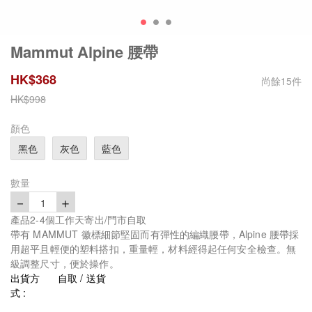
Mammut Alpine 腰帶
HK$
368
尚餘
15
件
HK$
998
顏色
黑色
灰色
藍色
數量
－
＋
1
產品2-4個工作天寄出/門市自取
帶有 MAMMUT 徽標細節堅固而有彈性的編織腰帶，Alpine 腰帶採
用超平且輕便的塑料搭扣，重量輕，材料經得起任何安全檢查。無
級調整尺寸，便於操作。
出貨方
自取 / 送貨
式 :