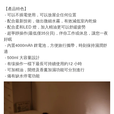
【產品特色】
- 可以不插電使用，可以放屋企任何位置
- 配合最新技術，做出微細水霧，有效減低室內乾燥
- 配合柔和LED 燈，加入精油更可以舒緩疲勞
- 超寧靜操作(最低僅35分貝)，伴你工作或休息，讓您一夜
好眠
- 內置4000mAh 鋰電池，方便旅行攜帶，時刻保持濕潤舒
適
- 500ml 大容量設計
- 有缐操作一檔下最長可持續使用約12 小時
- 可加精油，開燈及香薰加濕功能可分別進行
- 備有缺水停電功能