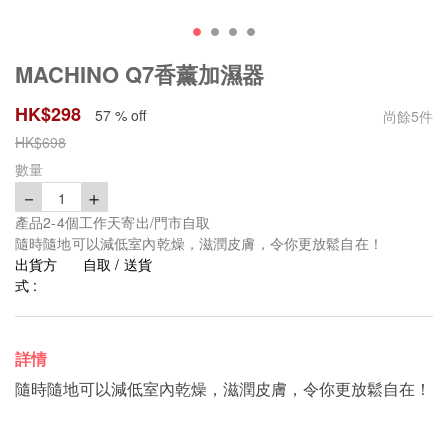
MACHINO Q7香薰加濕器
HK$
298
57 % off
尚餘
5
件
HK$
698
數量
－
＋
1
產品2-4個工作天寄出/門市自取
隨時隨地可以減低室內乾燥，滋潤皮膚，令你更放鬆自在！
出貨方
自取 / 送貨
式 :
詳情
隨時隨地可以減低室內乾燥，滋潤皮膚，令你更放鬆自在！