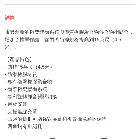
詳情
通過創新的桁架緩衝系統與優質橡膠聚合物混合物相結合，
增加了撞擊保護，從而將防摔規格提高到15英尺（4.5
米）。
【產品特色】
- 防摔15英尺（4.5米）
- 防滑橡膠材質
- 專有衝擊橡膠聚合物
- 衝擊桁架緩衝系統
- 專利旋轉靜音開關切換
- 易於安裝
- 支援無線充電
- 凸起的邊框可增強對屏幕和後置攝像頭的保護
- 四角均有掛繩孔