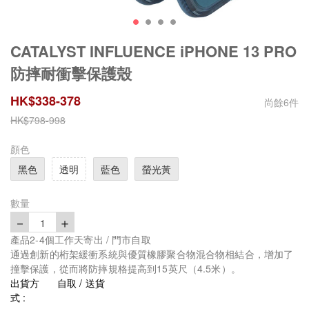
CATALYST INFLUENCE iPHONE 13 PRO
防摔耐衝擊保護殼
HK$
338
-
378
尚餘
6
件
HK$
798
-
998
顏色
黑色
透明
藍色
螢光黃
數量
－
＋
1
產品2-4個工作天寄出 / 門市自取
通過創新的桁架緩衝系統與優質橡膠聚合物混合物相結合，增加了
撞擊保護，從而將防摔規格提高到15英尺（4.5米）。
出貨方
自取 / 送貨
式 :