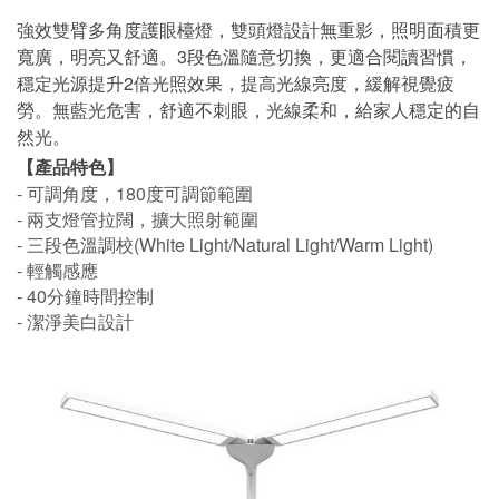
強效雙臂多角度護眼檯燈，雙頭燈設計無重影，照明面積更
寬廣，明亮又舒適。
3
段色溫隨意切換，更適合閱讀習慣，
穩定光源提升
2
倍光照效果，提高光線亮度，緩解視覺疲
勞。無藍光危害，舒適不刺眼，光線柔和，給家人穩定的自
然光。
【產品特色】
- 可調角度，
180
度可調節範圍
- 兩支燈管拉闊，擴大照射範圍
- 三段色溫調校
(White Light/Natural Light/Warm Light)
- 輕觸感應
- 40
分鐘時間控制
- 潔淨美白設計