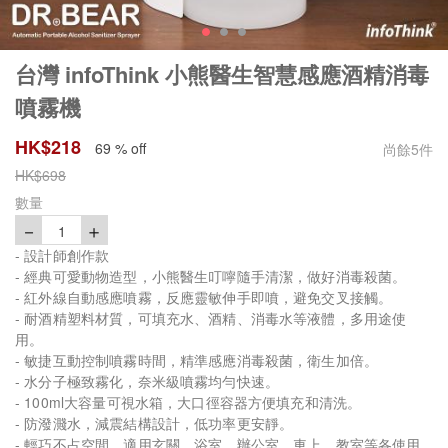
台灣 infoThink 小熊醫生智慧感應酒精消毒
噴霧機
HK$
218
69 % off
尚餘
5
件
HK$
698
數量
－
＋
1
- 設計師創作款
- 經典可愛動物造型，小熊醫生叮嚀隨手清潔，做好消毒殺菌。
- 紅外線自動感應噴霧，反應靈敏伸手即噴，避免交叉接觸。
- 耐酒精塑料材質，可填充水、酒精、消毒水等液體，多用途使
用。
- 敏捷互動控制噴霧時間，精準感應消毒殺菌，衛生加倍。
- 水分子極致霧化，奈米級噴霧均勻快速。
- 100ml大容量可視水箱，大口徑容器方便填充和清洗。
- 防潑濺水，減震結構設計，低功率更安靜。
- 輕巧不占空間，適用玄關、浴室、辦公室、車上、教室等各使用