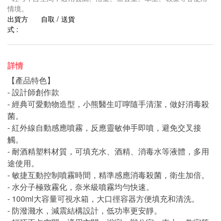
情境。
出貨方
自取 / 送貨
式 :
詳情
【產品特色】
- 設計師創作款
- 經典可愛動物造型，小熊醫生叮嚀隨手清潔，做好消毒殺
菌。
- 紅外線自動感應噴霧，反應靈敏伸手即噴，避免交叉接
觸。
- 耐酒精塑料材質，可填充水、酒精、消毒水等液體，多用
途使用。
- 敏捷互動控制噴霧時間，精準感應消毒殺菌，衛生加倍。
- 水分子極致霧化，奈米級噴霧均勻快速。
- 100ml大容量可視水箱，大口徑容器方便填充和清洗。
- 防潑濺水，減震結構設計，低功率更安靜。