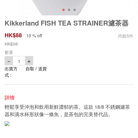
Kikkerland FISH TEA STRAINER濾茶器
HK$
88
10 % off
尚餘
5
件
HK$
98
數量
－
＋
1
出貨方
自取 / 送貨
式 :
詳情
輕鬆享受沖泡和飲用新鮮濃郁的茶。這款 18/8 不銹鋼濾茶
器和滴水杯形狀像一條魚，是茶包的完美替代品。