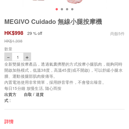
MEGIVO Cuidado 無線小腿按摩機
HK$
998
29 % off
尚餘
5
件
HK$
1,398
數量
－
＋
1
全新雙腿按摩產品，透過氣囊擠壓的方式按摩小腿肌肉，能夠同時
開啟加熱模式，低溫38度，高溫45度(或不開啟)，可以舒緩小腿水
腫、運動後腿部肌肉痠痛等。
內置電池使用非常簡單，採用靜音零件，不會發出噪音。
每日15分鐘 放慢生活, 隨心而按
出貨方
自取 / 送貨
式 :
詳情