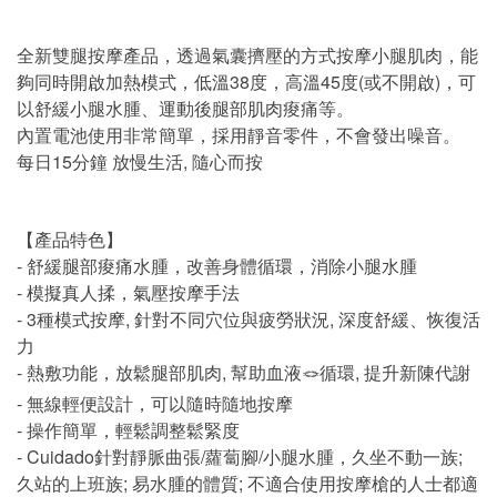
全新雙腿按摩產品，透過氣囊擠壓的方式按摩小腿肌肉，能
夠同時開啟加熱模式，低溫38度，高溫45度(或不開啟)，可
以舒緩小腿水腫、運動後腿部肌肉痠痛等。
內置電池使用非常簡單，採用靜音零件，不會發出噪音。
每日15分鐘 放慢生活, 隨心而按
【產品特色】
- 舒緩腿部痠痛水腫，改善身體循環，消除小腿水腫
- 模擬真人揉，氣壓按摩手法
- 3種模式按摩, 針對不同穴位與疲勞狀況, 深度舒緩、恢復活
力
- 熱敷功能，放鬆腿部肌肉, 幫助血液🪢循環, 提升新陳代謝
- 無線輕便設計，可以隨時隨地按摩
- 操作簡單，輕鬆調整鬆緊度
- Cuidado針對靜脈曲張/蘿蔔腳/小腿水腫，久坐不動一族;
久站的上班族; 易水腫的體質; 不適合使用按摩槍的人士都適