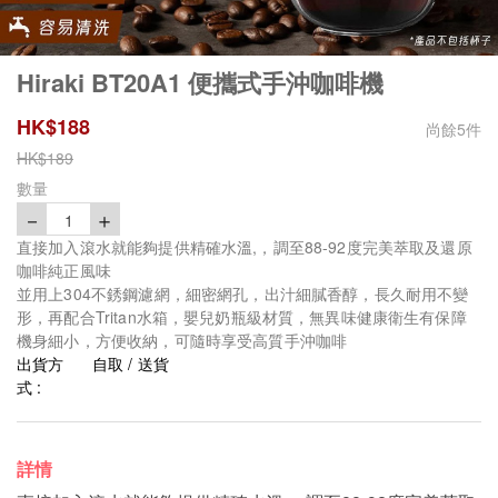
Hiraki BT20A1 便攜式手沖咖啡機
HK$
188
尚餘
5
件
HK$
189
數量
－
＋
1
直接加入滾水就能夠提供精確水溫,，調至88-92度完美萃取及還原
咖啡純正風味
並用上304不銹鋼濾網，細密網孔，出汁細膩香醇，長久耐用不變
形，再配合Tritan水箱，嬰兒奶瓶級材質，無異味健康衛生有保障
機身細小，方便收納，可隨時享受高質手沖咖啡
出貨方
自取 / 送貨
式 :
詳情