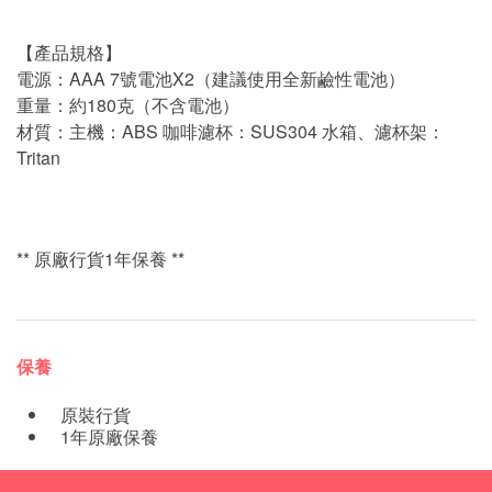
【產品規格】
電源：AAA 7號電池X2（建議使用全新鹼性電池）
重量：約180克（不含電池）
材質：主機：ABS 咖啡濾杯：SUS304 水箱、濾杯架：
Tritan
** 原廠行貨1年保養 **
保養
原裝行貨
1年原廠保養