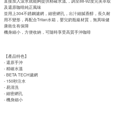
直接加入滾水就能夠提供精確水溫,，調至88-92度完美萃取
及還原咖啡純正風味
並用上304不銹鋼濾網，細密網孔，出汁細膩香醇，長久耐
用不變形，再配合Tritan水箱，嬰兒奶瓶級材質，無異味健
康衛生有保障
機身細小，方便收納，可隨時享受高質手沖咖啡
【產品特色】
- 還原手沖
- 精確水溫
- BETA TECH濾網
- 150秒注水
- 易清洗
- 細密網孔
- 機身細小