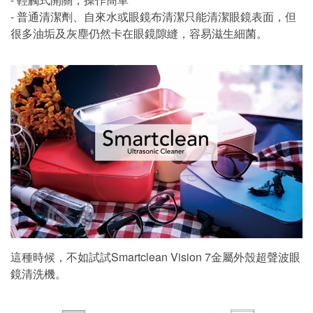
- 普通清潔劑、自來水或眼鏡布清潔只能清潔眼鏡表面，但
很多油垢及灰塵仍然卡在眼鏡隙縫，容易滋生細菌。
這種時候，不如試試Smartclean Vision 7金屬外殼超聲波眼
鏡清洗機。