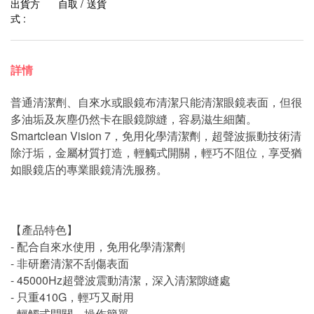
出貨方
自取 / 送貨
式 :
詳情
普通清潔劑、自來水或眼鏡布清潔只能清潔眼鏡表面，但很
多油垢及灰塵仍然卡在眼鏡隙縫，容易滋生細菌。
Smartclean Vision 7，免用化學清潔劑，超聲波振動技術清
除汙垢，金屬材質打造，輕觸式開關，輕巧不阻位，享受猶
如眼鏡店的專業眼鏡清洗服務。
【產品特色】
- 配合自來水使用，免用化學清潔劑
- 非研磨清潔不刮傷表面
- 45000Hz超聲波震動清潔，深入清潔隙縫處
- 只重410G，輕巧又耐用
- 輕觸式開關，操作簡單