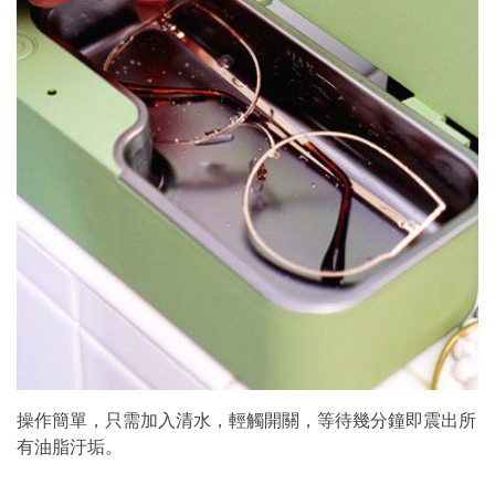
操作簡單，只需加入清水，輕觸開關，等待幾分鐘即震出所
有油脂汙垢。