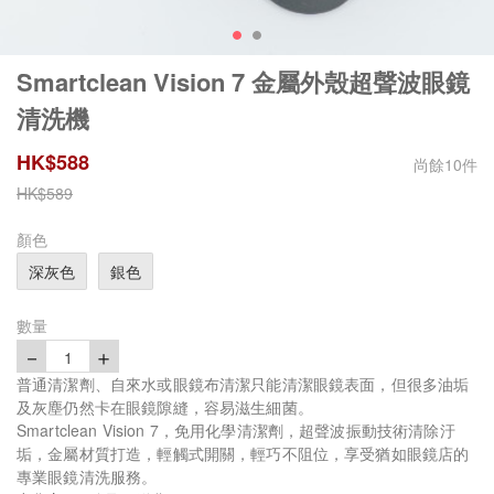
Smartclean Vision 7 金屬外殼超聲波眼鏡
清洗機
HK$
588
尚餘
10
件
HK$
589
顏色
深灰色
銀色
數量
－
＋
1
普通清潔劑、自來水或眼鏡布清潔只能清潔眼鏡表面，但很多油垢
及灰塵仍然卡在眼鏡隙縫，容易滋生細菌。
Smartclean Vision 7，免用化學清潔劑，超聲波振動技術清除汙
垢，金屬材質打造，輕觸式開關，輕巧不阻位，享受猶如眼鏡店的
專業眼鏡清洗服務。