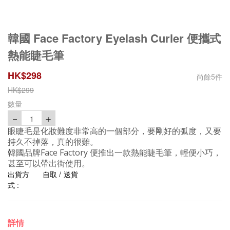
韓國 Face Factory Eyelash Curler 便攜式
熱能睫毛筆
HK$
298
尚餘
5
件
HK$
299
數量
－
＋
1
眼睫毛是化妝難度非常高的一個部分，要剛好的弧度，又要
持久不掉落，真的很難。
韓國品牌
Face Factory
便推出一款熱能睫毛筆，輕便小巧，
甚至可以帶出街使用。
出貨方
自取 / 送貨
式 :
詳情