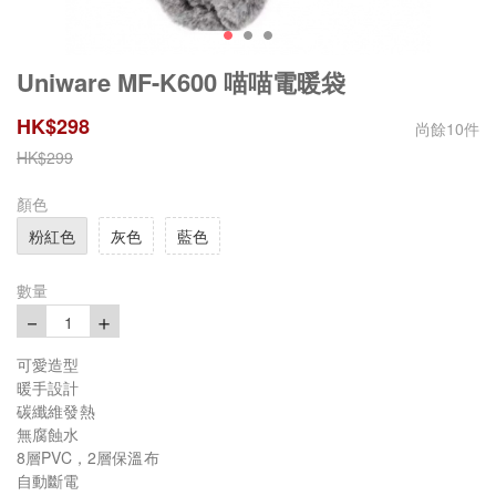
Uniware MF-K600 喵喵電暖袋
HK$
298
尚餘
10
件
HK$
299
顏色
粉紅色
灰色
藍色
數量
－
＋
1
可愛造型
暖手設計
碳纖維發熱
無腐蝕水
8層PVC，2層保溫布
自動斷電