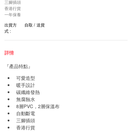
三腳插頭
香港行貨
一年保養
出貨方
自取 / 送貨
式 :
詳情
『產品特點』
可愛造型
暖手設計
碳纖維發熱
無腐蝕水
8層PVC，2層保溫布
自動斷電
三腳插頭
香港行貨