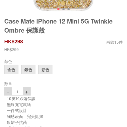
Case Mate iPhone 12 Mini 5G Twinkle
Ombre 保護殼
HK$
298
尚餘
15
件
HK$
299
顏色
金色
銀色
彩色
數量
－
＋
1
- 10英尺跌落保護
- 無線充電就緒
- 一件式設計
- 觸感表面，完美抓握
- 銀離子抗菌