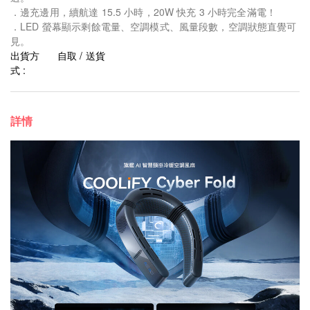
．邊充邊用，續航達 15.5 小時，20W 快充 3 小時完全滿電！
．LED 螢幕顯示剩餘電量、空調模式、風量段數，空調狀態直覺可
見。
出貨方
自取 / 送貨
式 :
詳情