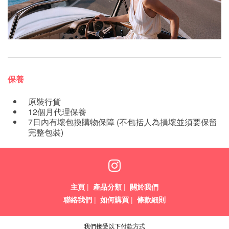
保養
原裝行貨
12個月代理保養
7日內有壞包換購物保障 (不包括人為損壞並須要保留
完整包裝)
主頁
|
產品分類
|
關於我們
聯絡我們
|
如何購買
|
條款細則
我們接受以下付款方式