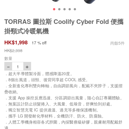
TORRAS 圖拉斯 Coolify Cyber Fold 便攜
掛頸式冷暖氣機
HK$
1,998
17 % off
尚餘
5
件
HK$
2,398
數量
－
＋
1
．超大半導體製冷面，體感降溫20度。
．8個出風道，頭頸、後背同享超 COOL 感受。
．全新進化專利雙向轉軸，自由調節風向，配戴不夾脖子，支援摺
疊收納。
．支援 App 操控反應迅速、分區調節出風量，隨心自訂專屬體驗。
．無葉設計防止頭髮捲入、大風量、低噪音，舒爽恰到好處。
．獨立智慧充電 IC 提供過溫、過充等多種保護機制。
．攜手 LG 開發耐化學材料，全機防汗、防火、防腐蝕。
．人體工學機身相容各式脖圍，內採醫療級矽膠，親膚耐用配戴舒
適。