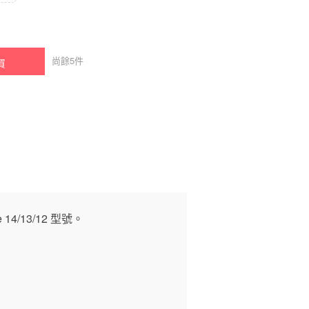
尚餘
5
件
買
/13/12 型號。