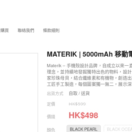
何購買
聯絡我們
條款細則
MATERIK | 5000mAh 移
Materik – 手機殼設計品牌，自成立以
理念，並持續地發掘獨特出色的物料，設計
家珍珠母貝，結合纖維素和有機物，創造出
工匠手工製造，每個圖案獨一無二，展示深
自取 / 送貨
出貨方式
定價
HK$
599
HK$
498
價錢
BLACK PEARL
BLACK OCE
顏色