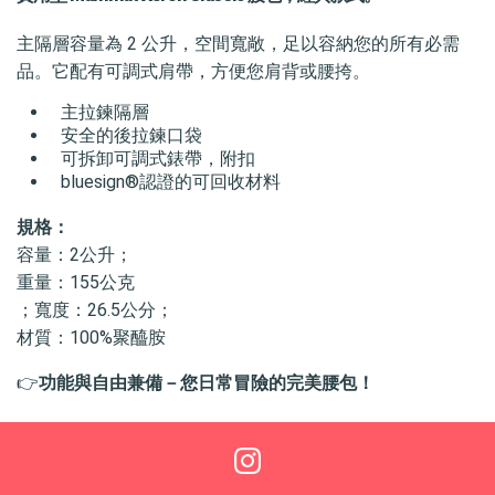
主隔層容量為 2 公升，空間寬敞，足以容納您的所有必需
品。它配有可調式肩帶，方便您肩背或腰挎。
主拉鍊隔層
安全的後拉鍊口袋
可拆卸可調式錶帶，附扣
bluesign®認證的可回收材料
規格：
容量：2公升；
重量：155公克
；寬度：26.5公分；
材質：100%聚醯胺
👉
功能與自由兼備－您日常冒險的完美腰包！