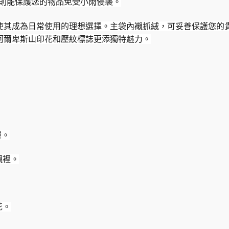
塗層則能保護您的物品免受小雨侵襲。
使其成為日常使用的理想選擇。主袋內襯抓絨，可妥善保護您的
阿爾卑斯山印花和壓紋標誌更添獨特魅力。
層。
襯裡。
花。