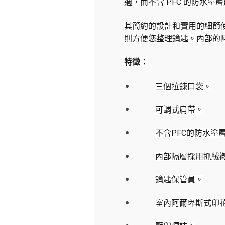
適，而不含 PFC 的防水
其簡約的設計和實用的細節
則方便您整理鑰匙。內部的
特徵：
三個拉鍊口袋。
可調式肩帶。
不含PFC的防水塗
內部隔層採用抓絨
鑰匙保管員。
室內阿爾卑斯式印