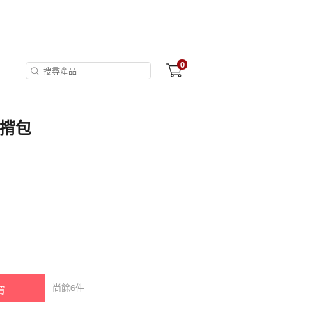
0
 斜揹包
尚餘
6
件
買