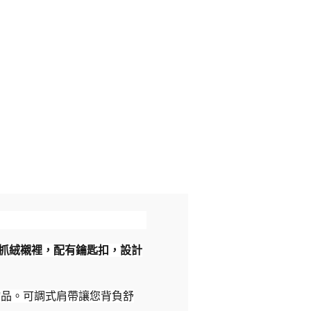
採用抓絨襯裡，配有鑰匙扣，設計
用物品。可調式肩帶讓您背負舒