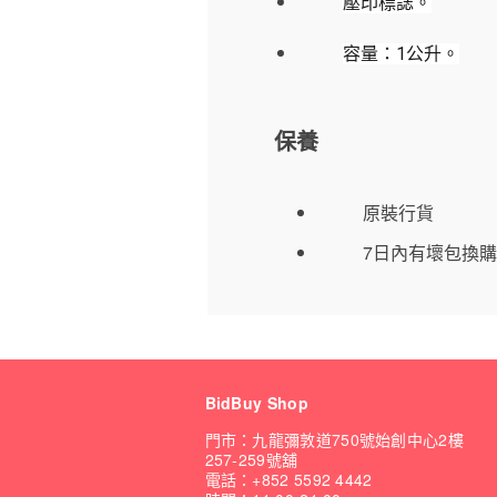
壓印標誌。
容量：1公升。
保養
原裝行貨
7日內有壞包換購
BidBuy Shop
門市：九龍彌敦道750號始創中心2樓
257-259號舖
電話：+852 5592 4442