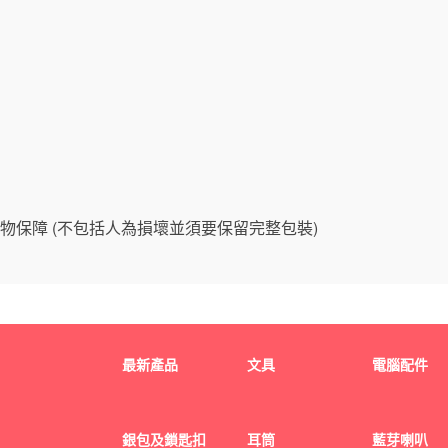
物保障 (不包括人為損壞並須要保留完整包裝)
最新產品
文具
電腦配件
銀包及鎖匙扣
耳筒
藍芽喇叭