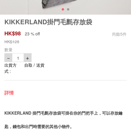
KIKKERLAND掛門毛氈存放袋
HK$
98
23 % off
尚餘
5
件
HK$
128
數量
－
＋
1
出貨方
自取 / 送貨
式 :
詳情
KIKKERLAND 掛門毛氈存放袋可掛在你的門把手上，可以存放鑰
匙，錢包和出門時需要的其他小物件。