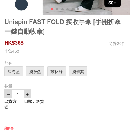
Unispin FAST FOLD 疾收手傘 [手開折傘
一鍵自動收傘]
HK$
368
尚餘
20
件
HK$
468
顏色
深海藍
淺灰藍
叢林綠
淺卡其
數量
－
＋
1
出貨方
自取 / 送貨
式 :
詳情