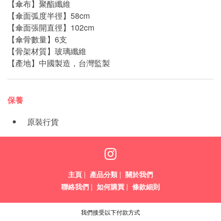
【傘布】聚酯纖維
【傘面弧度半徑】58cm
【傘面張開直徑】102cm
【傘骨數量】6支
【骨架材質】玻璃纖維
【產地】中國製造，台灣監製
保養
原裝行貨
主頁
|
產品分類
|
關於我們
聯絡我們
|
如何購買
|
條款細則
我們接受以下付款方式