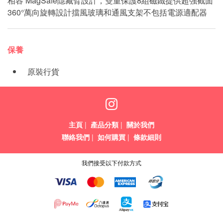
相容 MagSafe隱藏臂設計，雙重保護8組磁鐵提供超強截面
360°萬向旋轉設計擋風玻璃和通風支架不包括電源適配器
保養
原裝行貨
主頁
|
產品分類
|
關於我們
聯絡我們
|
如何購買
|
條款細則
我們接受以下付款方式