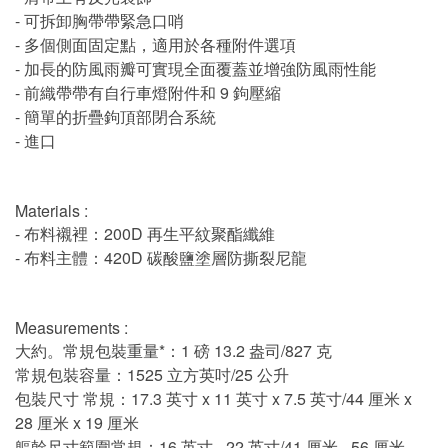
- 可拆卸胸帶帶緊急口哨
- 多個側面固定點，適用於各種附件選項
- 加長的防風雨瓣可實現全面覆蓋並增強防風雨性能
- 前織帶帶有自行車燈附件和 9 鉤壓縮
- 簡單的折疊鉤頂部閉合系統
- 進口
Materials :
- 布料襯裡：200D 再生平紋聚酯纖維
- 布料主體：420D 碳酸鹽塗層防撕裂尼龍
Measurements :
大約。常規包裝重量*：1 磅 13.2 盎司/827 克
常規包裝容量：1525 立方英吋/25 公升
包裝尺寸 常規：17.3 英寸 x 11 英寸 x 7.5 英寸/44 厘米 x
28 厘米 x 19 厘米
軀幹尺寸範圍常規：16 英寸 - 22 英寸/41 厘米 - 56 厘米