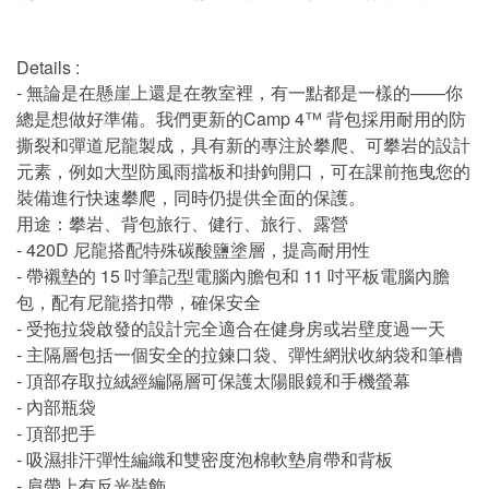
Details :
- 無論是在懸崖上還是在教室裡，有一點都是一樣的——你
總是想做好準備。我們更新的Camp 4™ 背包採用耐用的防
撕裂和彈道尼龍製成，具有新的專注於攀爬、可攀岩的設計
元素，例如大型防風雨擋板和掛鉤開口，可在課前拖曳您的
裝備進行快速攀爬，同時仍提供全面的保護。
用途：攀岩、背包旅行、健行、旅行、露營
- 420D 尼龍搭配特殊碳酸鹽塗層，提高耐用性
- 帶襯墊的 15 吋筆記型電腦內膽包和 11 吋平板電腦內膽
包，配有尼龍搭扣帶，確保安全
- 受拖拉袋啟發的設計完全適合在健身房或岩壁度過一天
- 主隔層包括一個安全的拉鍊口袋、彈性網狀收納袋和筆槽
- 頂部存取拉絨經編隔層可保護太陽眼鏡和手機螢幕
- 內部瓶袋
- 頂部把手
- 吸濕排汗彈性編織和雙密度泡棉軟墊肩帶和背板
- 肩帶上有反光裝飾