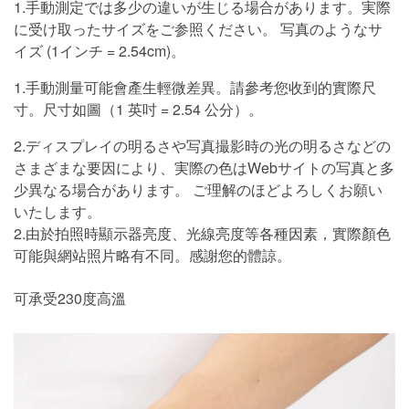
1.手動測定では多少の違いが生じる場合があります。実際
に受け取ったサイズをご参照ください。 写真のようなサ
イズ (1インチ = 2.54cm)。
1.手動測量可能會產生輕微差異。請參考您收到的實際尺
寸。尺寸如圖（1 英吋 = 2.54 公分）。
2.ディスプレイの明るさや写真撮影時の光の明るさなどの
さまざまな要因により、実際の色はWebサイトの写真と多
少異なる場合があります。 ご理解のほどよろしくお願い
いたします。
2.由於拍照時顯示器亮度、光線亮度等各種因素，實際顏色
可能與網站照片略有不同。感謝您的體諒。
可承受230度高溫