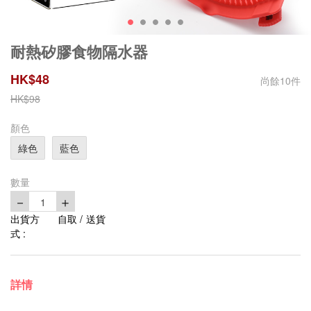
耐熱矽膠食物隔水器
HK$
48
尚餘
10
件
HK$
98
顏色
綠色
藍色
數量
－
＋
1
出貨方
自取 / 送貨
式 :
詳情