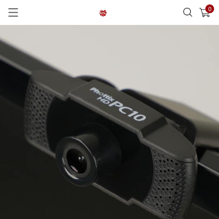
0
已加入購物車
查看