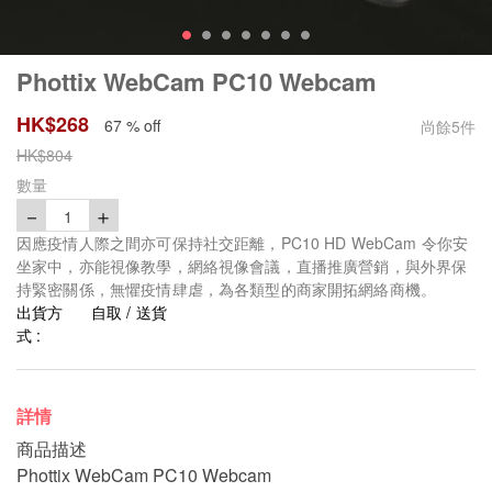
Phottix WebCam PC10 Webcam
HK$
268
67 % off
尚餘
5
件
HK$
804
數量
－
＋
1
因應疫情人際之間亦可保持社交距離，PC10 HD WebCam 令你安
坐家中，亦能視像教學，網絡視像會議，直播推廣營銷，與外界保
持緊密關係，無懼疫情肆虐，為各類型的商家開拓網絡商機。
出貨方
自取 / 送貨
式 :
詳情
商品描述
Phottix WebCam PC10 Webcam