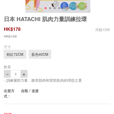
日本 HATACHI 肌肉力量訓練拉環
HK$
178
尚餘
10
件
HK$
198
尺寸
粉紅72CM
藍色40CM
數量
－
＋
1
- 訓練腿部力量，腹部肌肉和背部肌肉的理想之選
出貨方
自取 / 送貨
式 :