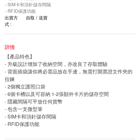
- SIM卡和頂針儲存間隔
- RFID保護功能
出貨方
自取 / 送貨
式 :
詳情
【產品特色】
- 升級設計增加了收納空間，亦改良了存取體驗
- 背面插袋讓你將必需品放在手邊，無需打開票證文件夾的
拉鍊
- 2個獨立護照口袋
- 6個卡槽以及可容納 1-2張額外卡片的儲存空間
- 隱藏間隔可平放任何貨幣
- 包含一支微型筆
- SIM卡和頂針儲存間隔
- RFID保護功能