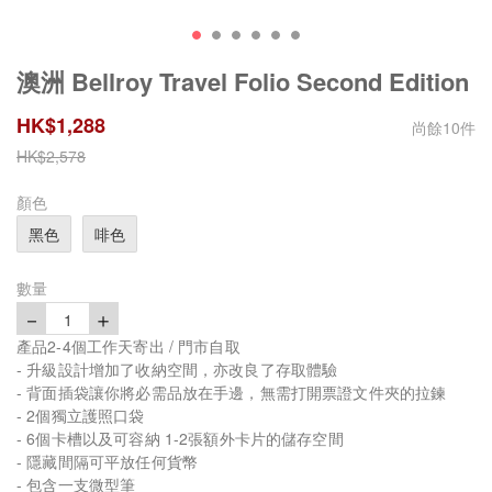
澳洲 Bellroy Travel Folio Second Edition
HK$
1,288
尚餘
10
件
HK$
2,578
顏色
黑色
啡色
數量
－
＋
1
產品2-4個工作天寄出 / 門市自取
- 升級設計增加了收納空間，亦改良了存取體驗
- 背面插袋讓你將必需品放在手邊，無需打開票證文件夾的拉鍊
- 2個獨立護照口袋
- 6個卡槽以及可容納 1-2張額外卡片的儲存空間
- 隱藏間隔可平放任何貨幣
- 包含一支微型筆