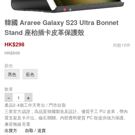
韓國 Araree Galaxy S23 Ultra Bonnet
Stand 座枱插卡皮革保護殼
HK$
298
尚餘
10
件
HK$
598
顏色
黑色
藍色
數量
－
＋
1
產品2-4個工作天寄出 / 門市自取
三星官方認證，高品質韓國製造及設計。優質手工 PU 皮革，帶內
置支架及卡片位。磁石開關。內部透明硬質 PC 殼提供強力保護。
兼容無線充電
出貨方
自取 / 送貨