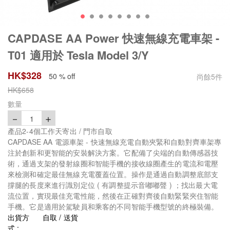
CAPDASE AA Power 快速無線充電車架 -
T01 適用於 Tesla Model 3/Y
HK$
328
50 % off
尚餘
5
件
HK$
658
數量
－
＋
1
產品2-4個工作天寄出 / 門市自取
CAPDASE AA 電源車架 - 快速無線充電自動夾緊和自動對齊車架專
注於創新和更智能的安裝解決方案。它配備了尖端的自動傳感器技
術，通過支架的發射線圈和智能手機的接收線圈產生的電流和電壓
來檢測和確定最佳無線充電覆蓋位置。操作是通過自動調整底部支
撐腿的長度來進行識別定位 ( 有調整提示音嘟嘟聲 ) ；找出最大電
流位置，實現最佳充電性能，然後在正確對齊後自動緊緊夾住智能
手機。它是適用於駕駛員和乘客的不同智能手機型號的終極裝備。
出貨方
自取 / 送貨
式 :