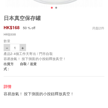
日本真空保存罐
HK$
168
50 % off
尚餘
2
件
HK$
338
數量
－
＋
1
產品2-4個工作天寄出 / 門市自取
容易放氣！ 按下側面的小按鈕釋放真空！
出貨方
自取 / 送貨
式 :
詳情
容易放氣！ 按下側面的小按鈕釋放真空！