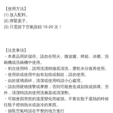
【使用方法】
(1) 放入配料。
(2) 擰緊蓋子。
(3) 只需按下空氣按鈕 15-20 次！
【注意事項】
・本產品用於儲存。請勿在明火、微波爐、烤箱、冰櫃、洗
碗機或洗碗機中使用。
・初次使用時，請用洗潔精徹底清洗，瀝乾水分後再使用。
・使用前或使用中如有划痕或裂紋，請勿使用。
・由於玻璃易碎，清潔或使用時請小心處理。
・請勿用硬物撞擊或摩擦，否則可能會造成划痕或損壞。另
外，清潔時請勿使用洗滌器或清潔劑。
・可能會因突然的溫度變化而破損。不要在瓶子還熱的時候
往瓶子裡倒熱水或放冷的東西。
・抽取空氣時請在平整的地方進行