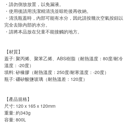
・請勿側放放置，以免漏液。
・使用後請用洗潔精清洗並晾乾後再收納。
・清洗瓶蓋時，內部可能有水分，因此請按幾次空氣按鈕以
完全去除內部的水分。
・請將本品放在兒童不能接觸的地方。
【材質】
蓋子: 聚丙烯、聚苯乙烯、ABS樹脂（耐熱溫度：80度/耐冷
溫度：-20度）
填料: 矽橡膠（耐熱溫度：250度/耐寒溫度：-20度）
瓶子: 硼矽酸鹽玻璃（耐熱溫差：120度）
【產品規格】
尺寸: 120 x 165 x 120mm
重量: 約343g
容量: 800L