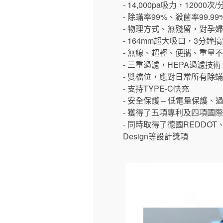
- 14,000pa吸力，1200
- 除蟎率99%、殺菌率99.
- 物理方式、無
- 164mm超大吸口，3分鐘
- 無線、超輕、便攜、重量
- 三重過濾，HEPA過濾技術
- 雙檔位，應對日常所有除
- 支持TYPE-C快充
- 安全保護 – 低電量保護
- 獲得了五項專利及四項國際
- 同時取得了德國REDDOT、iF、 Go
Design等設計獎項