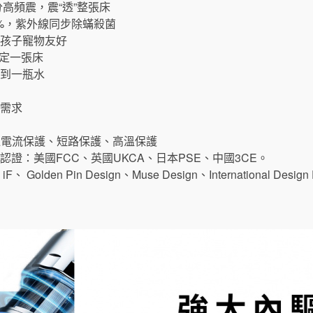
0次/分高頻震，震“透”整張床
99%，紫外線同步除蟎殺菌
殘留，對孕婦孩子寵物友好
搞定一張床
不到一瓶水
蟎需求
、過電流保護、短路保護、高溫保護
認證：美國FCC、英國UKCA、日本PSE、中國3CE。
lden Pin Design、Muse Design、International Design E