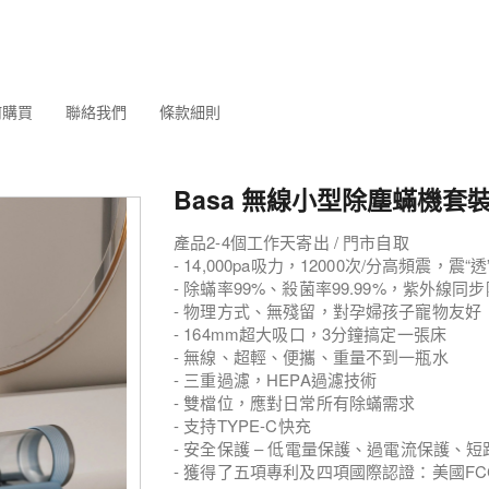
何購買
聯絡我們
條款細則
Basa 無線小型除塵蟎機套
產品2-4個工作天寄出 / 門市自取
- 14,000pa吸力，12000次/分高頻震，震“
- 除蟎率99%、殺菌率99.99%，紫外線同
- 物理方式、無殘留，對
- 164mm超大吸口，3分鐘搞定一張床
- 無線、超輕、便攜、重量不到一瓶水
- 三重過濾，HEPA過濾技術
- 雙檔位，應對日常所有除蟎需求
- 支持TYPE-C快充
- 安全保護 – 低電量保護、過電流保護、
- 獲得了五項專利及四項國際認證：美國FC