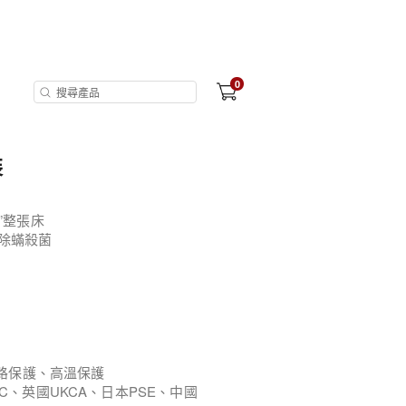
0
裝
透”整張床
步除蟎殺菌
孕婦孩子寵物友好
短路保護、高溫保護
C、英國UKCA、日本PSE、中國