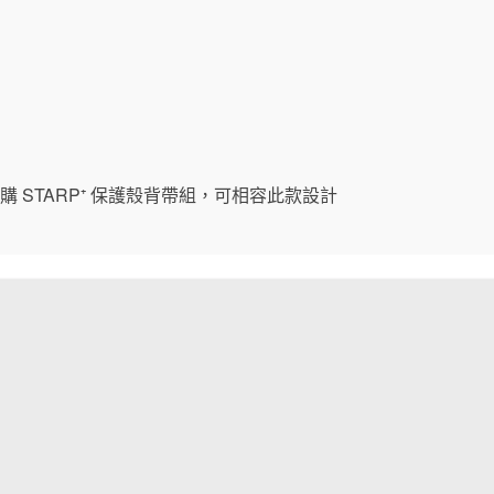
購 STARP⁺ 保護殼背帶組，可相容此款設計