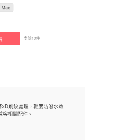
o Max
尚餘
10
件
買
刮耐磨3D刷紋處理，輕度防潑水效
可兼容相關配件。