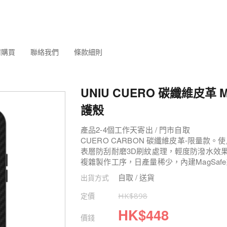
何購買
聯絡我們
條款細則
UNIU CUERO 碳纖維皮革 M
護殼
產品2-4個工作天寄出 / 門市自取
CUERO CARBON 碳纖維皮革-限量款。使
表層防刮耐磨3D刷紋處理，輕度防潑水效
複雜製作工序，日產量稀少，內建MagSaf
自取 / 送貨
出貨方式
定價
HK$
898
HK$
448
價錢