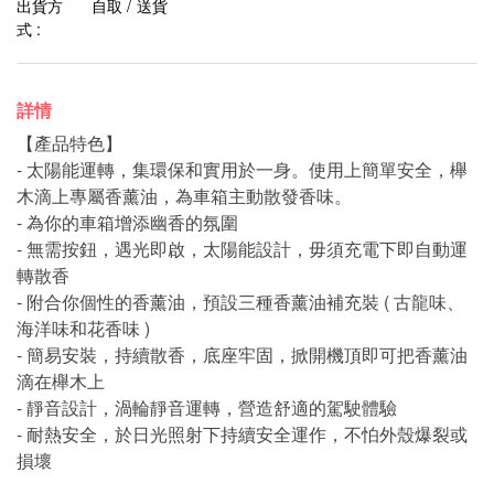
出貨方
自取 / 送貨
式 :
詳情
【產品特色】
- 太陽能運轉，集環保和實用於一身。使用上簡單安全，櫸
木滴上專屬香薰油，為車箱主動散發香味。
- 為你的車箱增添幽香的氛圍
- 無需按鈕，遇光即啟，太陽能設計，毋須充電下即自動運
轉散香
- 附合你個性的香薰油，預設三種香薰油補充裝 ( 古龍味、
海洋味和花香味 )
- 簡易安裝，持續散香，底座牢固，掀開機頂即可把香薰油
滴在櫸木上
- 靜音設計，渦輪靜音運轉，營造舒適的駕駛體驗
- 耐熱安全，於日光照射下持續安全運作，不怕外殼爆裂或
損壞