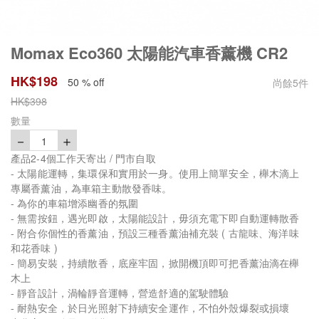
Momax Eco360 太陽能汽車香薰機 CR2
HK$
198
50 % off
尚餘
5
件
HK$
398
數量
－
＋
1
產品2-4個工作天寄出 / 門市自取
- 太陽能運轉，集環保和實用於一身。使用上簡單安全，櫸木滴上
專屬香薰油，為車箱主動散發香味。
- 為你的車箱增添幽香的氛圍
- 無需按鈕，遇光即啟，太陽能設計，毋須充電下即自動運轉散香
- 附合你個性的香薰油，預設三種香薰油補充裝 ( 古龍味、海洋味
和花香味 )
- 簡易安裝，持續散香，底座牢固，掀開機頂即可把香薰油滴在櫸
木上
- 靜音設計，渦輪靜音運轉，營造舒適的駕駛體驗
- 耐熱安全，於日光照射下持續安全運作，不怕外殼爆裂或損壞