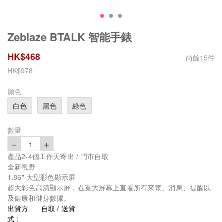
Zeblaze BTALK 智能手錶
HK$
468
尚餘
15
件
HK$
978
顏色
白色
黑色
綠色
數量
－
＋
1
產品2-4個工作天寄出 / 門市自取
全新視野
1.86" 大型彩色顯示屏
超大彩色高清顯示屏，在寬大屏幕上查看所有來電、消息、提醒以
及健康和健身數據。
出貨方
自取 / 送貨
式 :