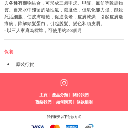
與各種有機物結合，可形成三鹵甲烷、甲醛、氯仿等致癌物
質。自來水中殘留的活性氯，濃度低，但氧化能力強，能殺
死活細胞，使皮膚粗糙，促進衰老，皮膚乾燥，引起皮膚瘙
癢病，降解頭髮蛋白，引起脫髮、變色和頭皮屑。
- 以三人家庭為標準，可使用約2-3個月
保養
原裝行貨
主頁
|
產品分類
|
關於我們
聯絡我們
|
如何購買
|
條款細則
我們接受以下付款方式