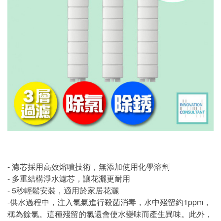
- 濾芯採用高效熔噴技術，無添加使用化學溶劑
- 多重結構淨水濾芯，讓花灑更耐用
- 5秒輕鬆安裝，適用於家居花灑
-供水過程中，注入氯氣進行殺菌消毒，水中殘留約1ppm，
稱為餘氯。這種殘留的氯還會使水變味而產生異味。此外，