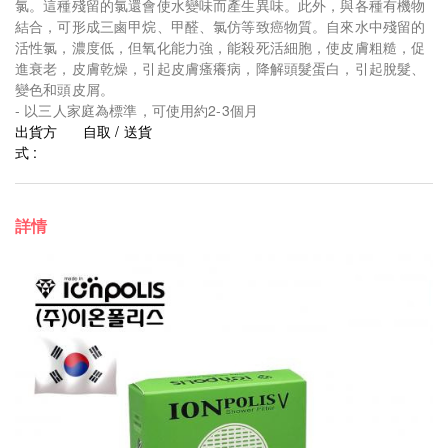
氯。這種殘留的氯還會使水變味而產生異味。此外，與各種有機物
結合，可形成三鹵甲烷、甲醛、氯仿等致癌物質。自來水中殘留的
活性氯，濃度低，但氧化能力強，能殺死活細胞，使皮膚粗糙，促
進衰老，皮膚乾燥，引起皮膚瘙癢病，降解頭髮蛋白，引起脫髮、
變色和頭皮屑。
- 以三人家庭為標準，可使用約2-3個月
出貨方
自取 / 送貨
式 :
詳情