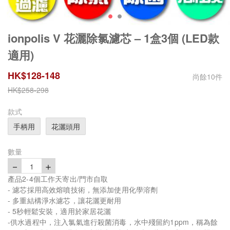
ionpolis V 花灑除氯濾芯 – 1盒3個 (LED款
適用)
HK$
128
-
148
尚餘
10
件
HK$
258
-
298
款式
手柄用
花灑頭用
數量
－
＋
1
產品2-4個工作天寄出/門市自取
- 濾芯採用高效熔噴技術，無添加使用化學溶劑
- 多重結構淨水濾芯，讓花灑更耐用
- 5秒輕鬆安裝，適用於家居花灑
-供水過程中，注入氯氣進行殺菌消毒，水中殘留約1ppm，稱為餘